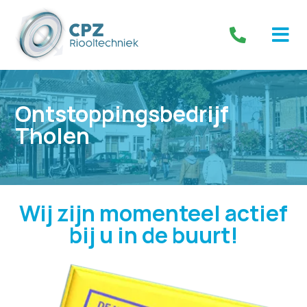
Ontstoppingsbedrijf
Tholen
Wij zijn momenteel actief
bij u in de buurt!