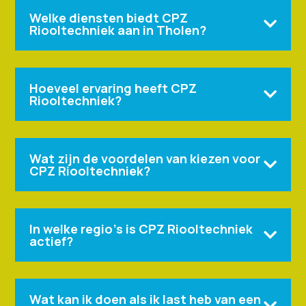
Welke diensten biedt CPZ

Riooltechniek aan in Tholen?
Hoeveel ervaring heeft CPZ

Riooltechniek?
Wat zijn de voordelen van kiezen voor

CPZ Riooltechniek?
In welke regio's is CPZ Riooltechniek

actief?
Wat kan ik doen als ik last heb van een
