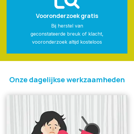
Vooronderzoek gratis
Bij herstel van
geconstateerde breuk of klacht,
vooronderzoek altijd kosteloos
Onze dagelijkse werkzaamheden