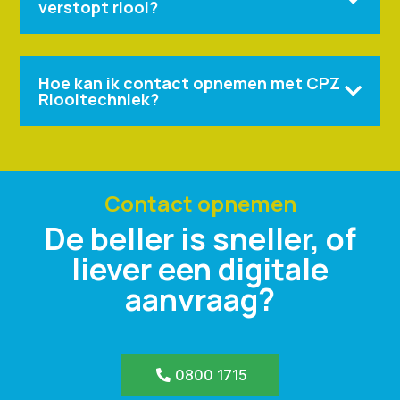
verstopt riool?
Hoe kan ik contact opnemen met CPZ

Riooltechniek?
Contact opnemen
De beller is sneller, of
liever een digitale
aanvraag?
0800 1715