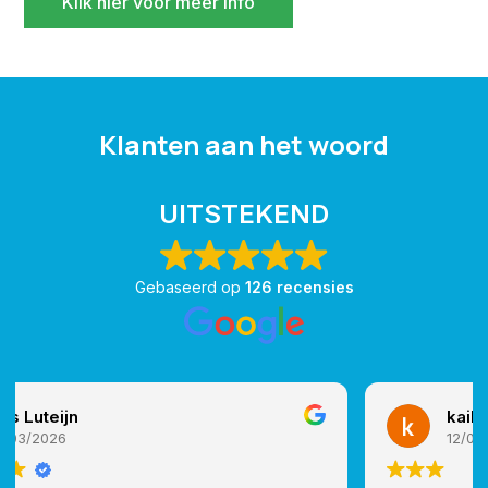
Klik hier voor meer info
Klanten aan het woord
UITSTEKEND
Gebaseerd op
126 recensies
kaily biefer
12/02/2026