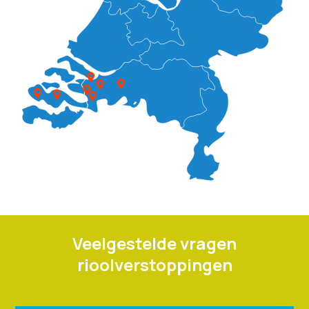
Veelgestelde vragen
rioolverstoppingen