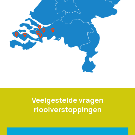
Veelgestelde vragen
rioolverstoppingen