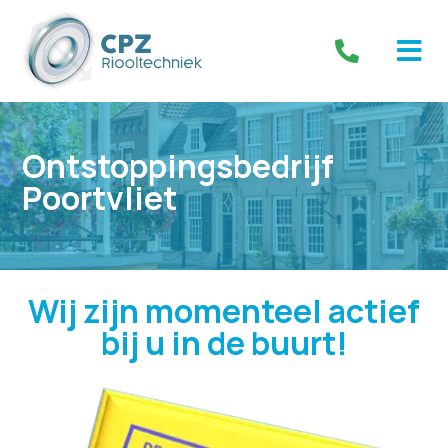
Ontstoppingsbedrijf
Poortvliet
Wij zijn momenteel actief
bij u in de buurt!