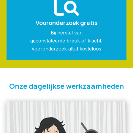
Vooronderzoek gratis
Bij herstel van
geconstateerde breuk of klacht,
vooronderzoek altijd kosteloos
Onze dagelijkse werkzaamheden