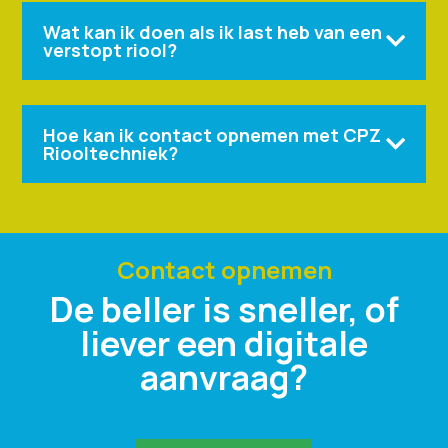
Wat kan ik doen als ik last heb van een

verstopt riool?
Hoe kan ik contact opnemen met CPZ

Riooltechniek?
Contact opnemen
De beller is sneller, of
liever een digitale
aanvraag?