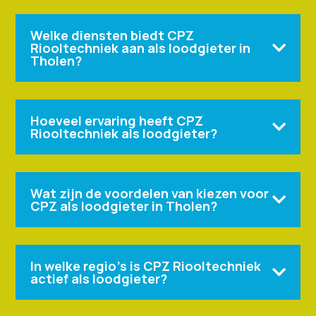
Welke diensten biedt CPZ
Riooltechniek aan als loodgieter in

Tholen?
Hoeveel ervaring heeft CPZ

Riooltechniek als loodgieter?
Wat zijn de voordelen van kiezen voor

CPZ als loodgieter in Tholen?
In welke regio’s is CPZ Riooltechniek

actief als loodgieter?