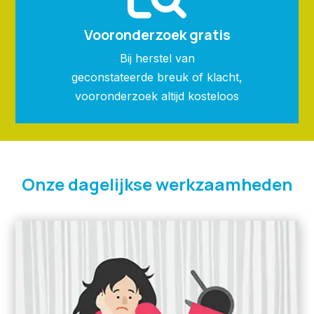
Vooronderzoek gratis
Bij herstel van
geconstateerde breuk of klacht,
vooronderzoek altijd kosteloos
Onze dagelijkse werkzaamheden