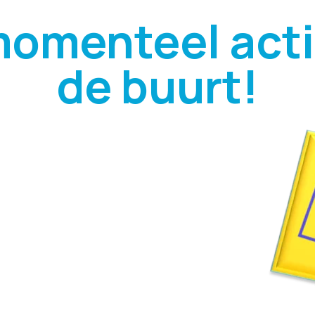
momenteel actie
de buurt!