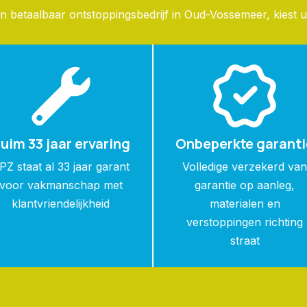
 betaalbaar ontstoppingsbedrijf in Oud-Vossemeer, kiest u
uim 33 jaar ervaring
Onbeperkte garanti
PZ staat al 33 jaar garant
Volledige verzekerd va
voor vakmanschap met
garantie op aanleg,
klantvriendelijkheid
materialen en
verstoppingen richting
straat