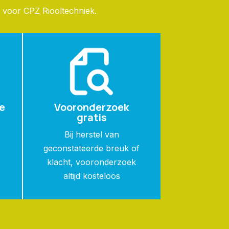
 voor CPZ Riooltechniek.
e
Vooronderzoek
gratis
n
Bij herstel van
geconstateerde breuk of
klacht, vooronderzoek
altijd kosteloos