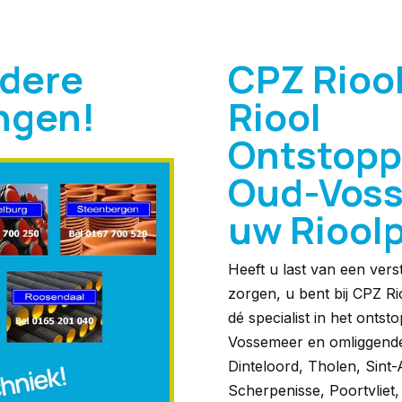
ndere
CPZ Rioo
ingen!
Riool
Ontstopp
Oud-Voss
uw Riool
Heeft u last van een vers
zorgen, u bent bij CPZ Rio
dé specialist in het onts
Vossemeer en omliggende
Dinteloord, Tholen, Sint-
Scherpenisse, Poortvliet,