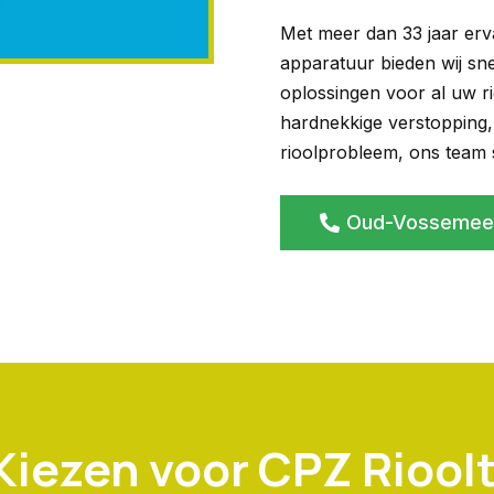
Met meer dan 33 jaar erv
apparatuur bieden wij sn
oplossingen voor al uw r
hardnekkige verstopping,
rioolprobleem, ons team st
Oud-Vossemeer
iezen voor CPZ Riool