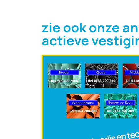
zie ook onze a
actieve vestig