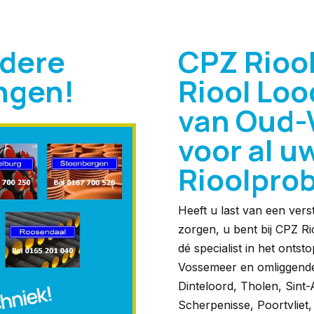
ndere
CPZ Rioo
ingen!
Riool Loo
van Oud-
voor al u
Rioolpro
Heeft u last van een vers
zorgen, u bent bij CPZ Rio
dé specialist in het onts
Vossemeer en omliggende
Dinteloord, Tholen, Sint-
Scherpenisse, Poortvliet,