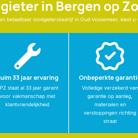
gieter in Bergen op 
 betaalbaar loodgietersbedrijf in Oud-Vossemeer, kiest u
uim 33 jaar ervaring
Onbeperkte garanti
PZ staat al 33 jaar garant
Volledige verzekerd va
voor vakmanschap met
garantie op aanleg,
klantvriendelijkheid
materialen en
verstoppingen richting
straat