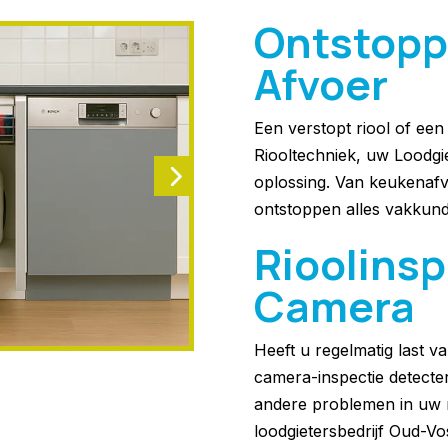
Ontstopp
Afvoer
Een verstopt riool of ee
Riooltechniek, uw Loodgi
oplossing. Van keukenafv
ontstoppen alles vakkund
Rioolins
Camera
Heeft u regelmatig last 
camera-inspectie detecte
andere problemen in uw r
loodgietersbedrijf Oud-V