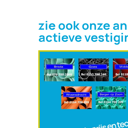
zie ook onze a
actieve vestig