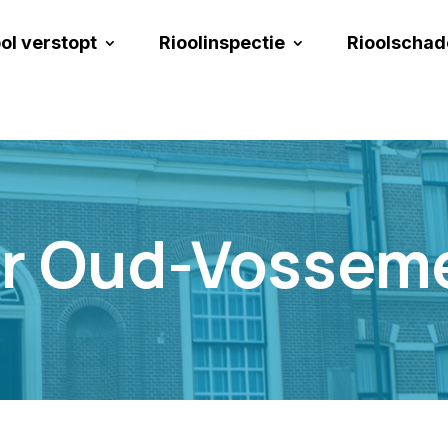
ol verstopt
Rioolinspectie
Rioolschad
er Oud-Vossem