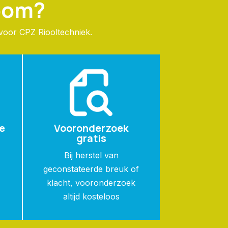
Zoom?
 voor CPZ Riooltechniek.
e
Vooronderzoek
gratis
n
Bij herstel van
geconstateerde breuk of
klacht, vooronderzoek
altijd kosteloos