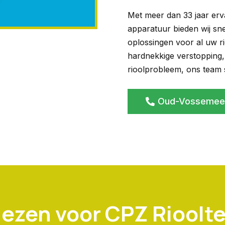
Met meer dan 33 jaar erv
apparatuur bieden wij sn
oplossingen voor al uw r
hardnekkige verstopping,
rioolprobleem, ons team st
Oud-Vossemeer
ezen voor CPZ Rioolte