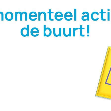
momenteel actie
de buurt!