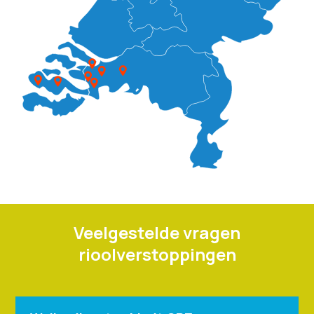
Veelgestelde vragen
rioolverstoppingen