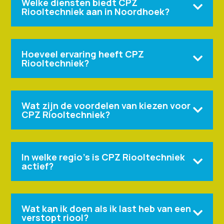
Welke diensten biedt CPZ

Riooltechniek aan in Noordhoek?
Hoeveel ervaring heeft CPZ

Riooltechniek?
Wat zijn de voordelen van kiezen voor

CPZ Riooltechniek?
In welke regio's is CPZ Riooltechniek

actief?
Wat kan ik doen als ik last heb van een

verstopt riool?