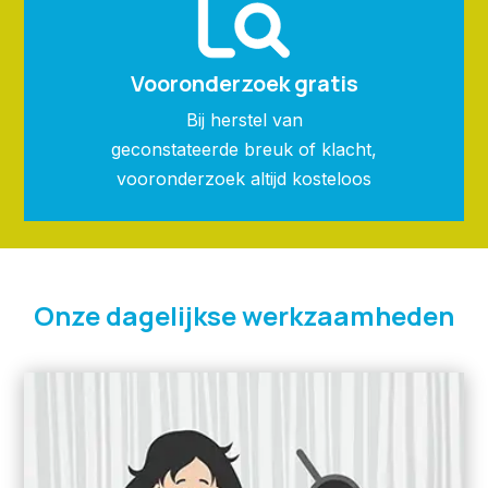
Vooronderzoek gratis
Bij herstel van
geconstateerde breuk of klacht,
vooronderzoek altijd kosteloos
Onze dagelijkse werkzaamheden