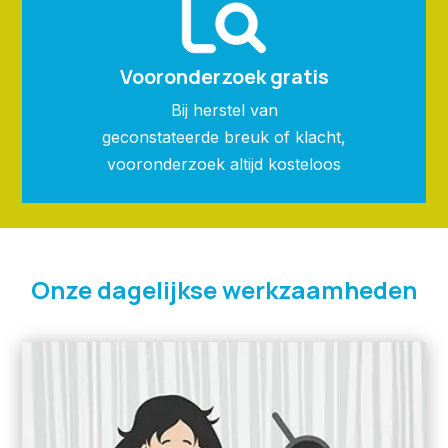
Vooronderzoek gratis
Bij herstel van
geconstateerde breuk of klacht,
vooronderzoek altijd kosteloos
Onze dagelijkse werkzaamheden