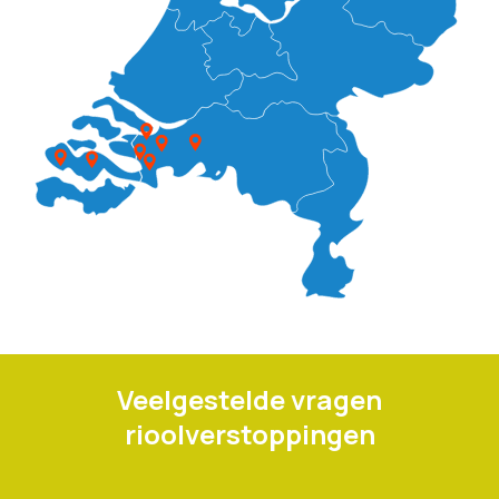
Veelgestelde vragen
rioolverstoppingen