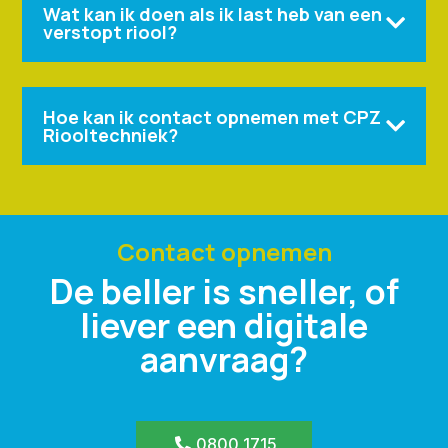
Wat kan ik doen als ik last heb van een

verstopt riool?
Hoe kan ik contact opnemen met CPZ

Riooltechniek?
Contact opnemen
De beller is sneller, of
liever een digitale
aanvraag?
0800 1715