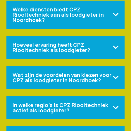
Welke diensten biedt CPZ
Riooltechniek aan als loodgieter in

Noordhoek?
Hoeveel ervaring heeft CPZ

Riooltechniek als loodgieter?
Wat zijn de voordelen van kiezen voor

CPZ als loodgieter in Noordhoek?
In welke regio’s is CPZ Riooltechniek

actief als loodgieter?