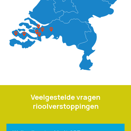
Veelgestelde vragen
rioolverstoppingen