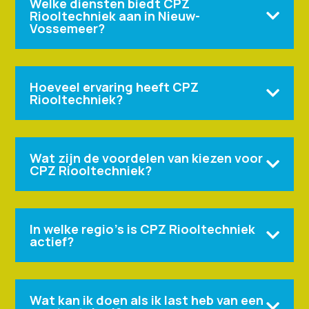
Welke diensten biedt CPZ
Riooltechniek aan in Nieuw-

Vossemeer?
Hoeveel ervaring heeft CPZ

Riooltechniek?
Wat zijn de voordelen van kiezen voor

CPZ Riooltechniek?
In welke regio's is CPZ Riooltechniek

actief?
Wat kan ik doen als ik last heb van een
