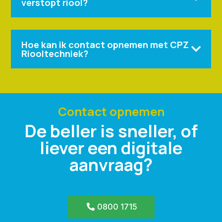
verstopt riool?
Hoe kan ik contact opnemen met CPZ

Riooltechniek?
Contact opnemen
De beller is sneller, of
liever een digitale
aanvraag?
0800 1715