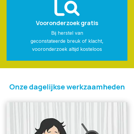
Vooronderzoek gratis
Bij herstel van
geconstateerde breuk of klacht,
vooronderzoek altijd kosteloos
Onze dagelijkse werkzaamheden