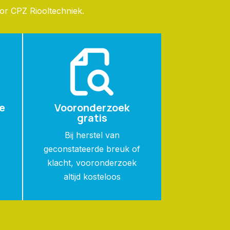
oor CPZ Riooltechniek.
e
Vooronderzoek
gratis
n
Bij herstel van
geconstateerde breuk of
klacht, vooronderzoek
altijd kosteloos