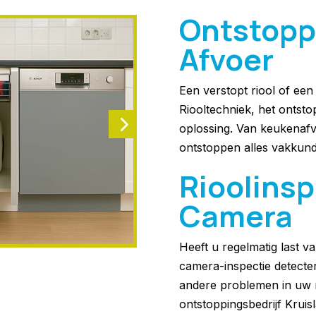
Ontstopp
Afvoer
Een verstopt riool of ee
Riooltechniek, het ontstop
oplossing. Van keukenafv
ontstoppen alles vakkund
Rioolins
Camera
Heeft u regelmatig last 
camera-inspectie detecte
andere problemen in uw r
ontstoppingsbedrijf Krui