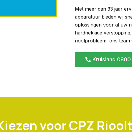
Met meer dan 33 jaar erv
apparatuur bieden wij sn
oplossingen voor al uw r
hardnekkige verstopping,
rioolprobleem, ons team st
Kruisland 0800
iezen voor CPZ Riool