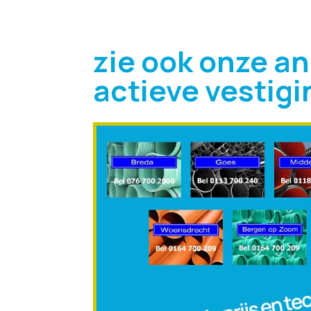
zie ook onze a
actieve vestig