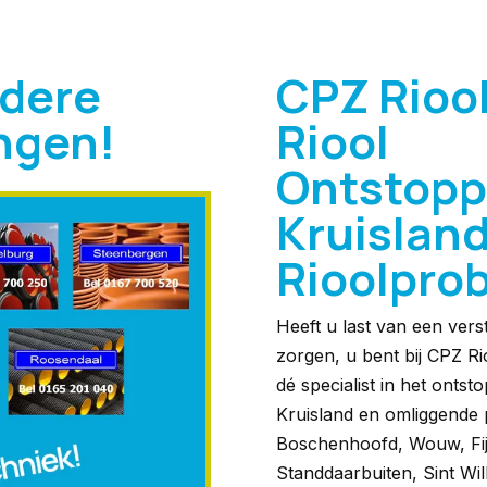
ndere
CPZ Rioo
ingen!
Riool
Ontstopp
Kruisland
Rioolpro
Heeft u last van een vers
zorgen, u bent bij CPZ Rio
dé specialist in het onts
Kruisland en omliggende 
Boschenhoofd, Wouw, Fij
Standdaarbuiten, Sint Wi