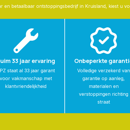
en betaalbaar ontstoppingsbedrijf in Kruisland, kiest u v
uim 33 jaar ervaring
Onbeperkte garanti
PZ staat al 33 jaar garant
Volledige verzekerd va
voor vakmanschap met
garantie op aanleg,
klantvriendelijkheid
materialen en
verstoppingen richting
straat