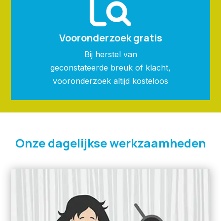
Vooronderzoek gratis
Bij herstel van
geconstateerde breuk of klacht,
vooronderzoek altijd kosteloos
Onze dagelijkse werkzaamheden