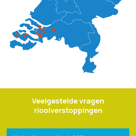
Veelgestelde vragen
rioolverstoppingen