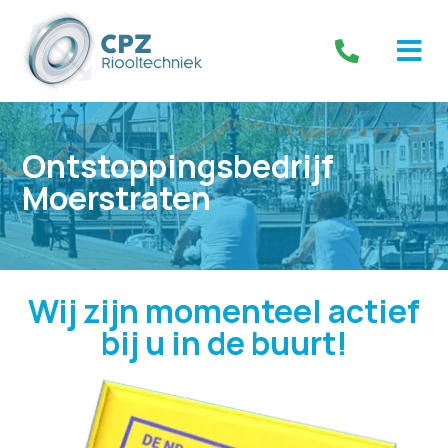
Ontstoppingsbedrijf
Moerstraten
Wij zijn momenteel actief
bij u in de buurt!