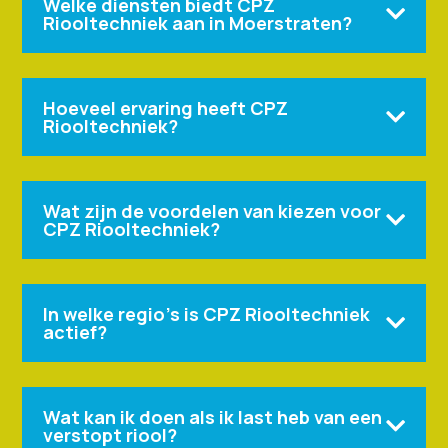
Welke diensten biedt CPZ

Riooltechniek aan in Moerstraten?
Hoeveel ervaring heeft CPZ

Riooltechniek?
Wat zijn de voordelen van kiezen voor

CPZ Riooltechniek?
In welke regio's is CPZ Riooltechniek

actief?
Wat kan ik doen als ik last heb van een

verstopt riool?