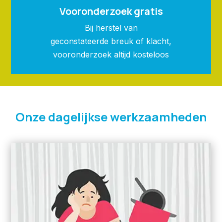
Vooronderzoek gratis
Bij herstel van
geconstateerde breuk of klacht,
vooronderzoek altijd kosteloos
Onze dagelijkse werkzaamheden