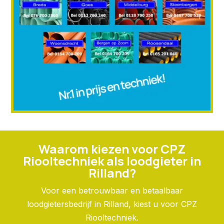
Waarom kiezen voor CPZ
Riooltechniek als loodgieter in
Rilland?
Voor een betrouwbaar en betaalbaar
loodgietersbedrijf in Rilland, kiest u voor CPZ
Riooltechniek.