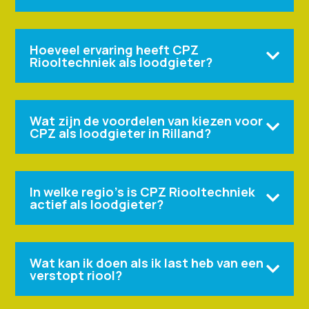
Hoeveel ervaring heeft CPZ

Riooltechniek als loodgieter?
Wat zijn de voordelen van kiezen voor

CPZ als loodgieter in Rilland?
In welke regio’s is CPZ Riooltechniek

actief als loodgieter?
Wat kan ik doen als ik last heb van een

verstopt riool?