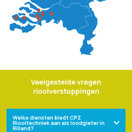
Veelgestelde vragen
rioolverstoppingen
Welke diensten biedt CPZ
Riooltechniek aan als loodgieter in

Rilland?