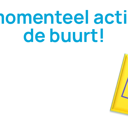
momenteel actie
de buurt!