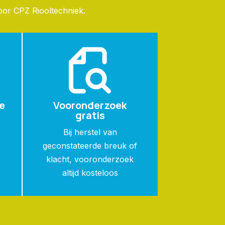
oor CPZ Riooltechniek.
e
Vooronderzoek
gratis
n
Bij herstel van
geconstateerde breuk of
klacht, vooronderzoek
altijd kosteloos