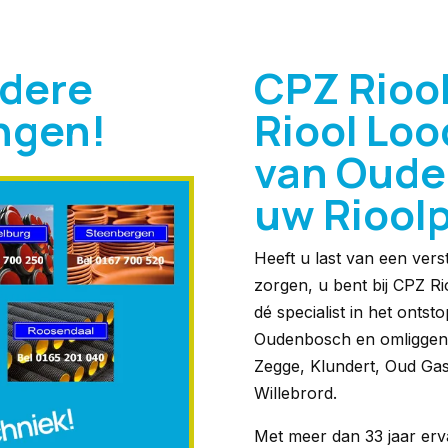
ndere
CPZ Rioo
ingen!
Riool Loo
van Oude
uw Riool
Heeft u last van een vers
zorgen, u bent bij CPZ Rio
dé specialist in het onts
Oudenbosch en omliggende
Zegge, Klundert, Oud Gas
Willebrord.
Met meer dan 33 jaar erv