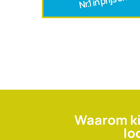
Waarom ki
lo