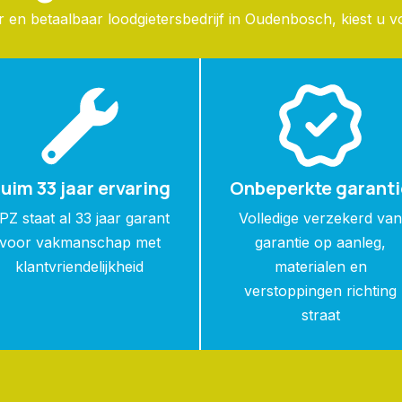
en betaalbaar loodgietersbedrijf in Oudenbosch, kiest u v
uim 33 jaar ervaring
Onbeperkte garanti
PZ staat al 33 jaar garant
Volledige verzekerd va
voor vakmanschap met
garantie op aanleg,
klantvriendelijkheid
materialen en
verstoppingen richting
straat