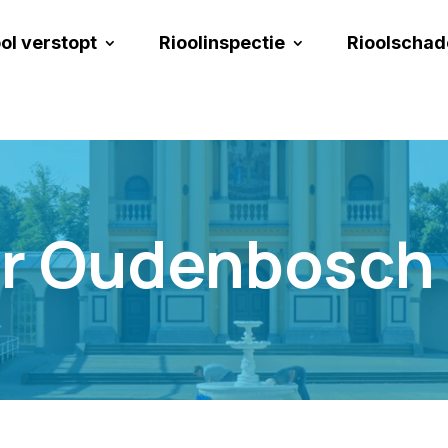
ol verstopt
Rioolinspectie
Rioolschad
er Oudenbosch