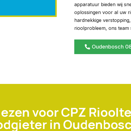
apparatuur bieden wij sn
oplossingen voor al uw r
hardnekkige verstopping,
rioolprobleem, ons team st
Oudenbosch 08
ezen voor CPZ Rioolte
odgieter in Oudenbos