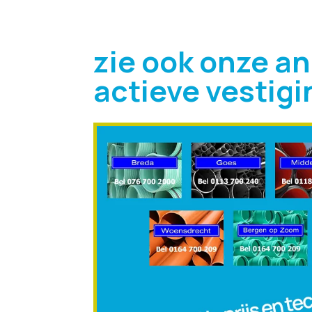
zie ook onze a
actieve vestig