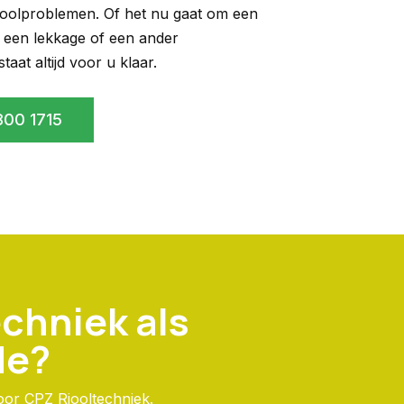
ioolproblemen. Of het nu gaat om een
 een lekkage of een ander
aat altijd voor u klaar.
800 1715
chniek als
de?
oor CPZ Riooltechniek.