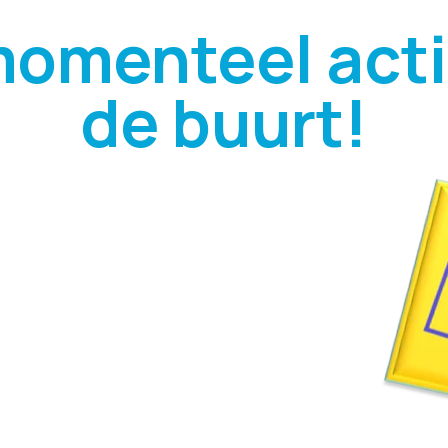
momenteel actie
de buurt!