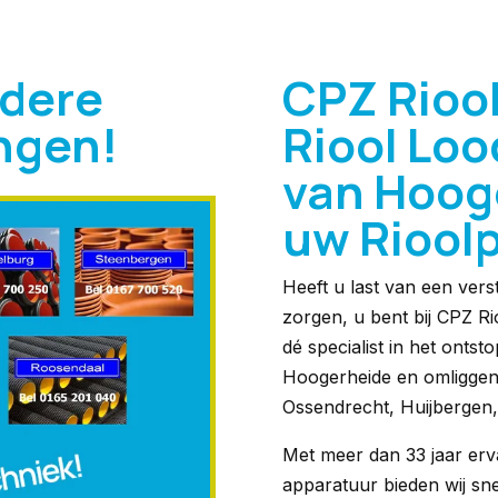
ndere
CPZ Rioo
ingen!
Riool Loo
van Hooge
uw Riool
Heeft u last van een vers
zorgen, u bent bij CPZ Rio
dé specialist in het onts
Hoogerheide en omliggen
Ossendrecht, Huijbergen,
Met meer dan 33 jaar erv
apparatuur bieden wij sn