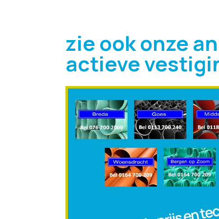
zie ook onze a
actieve vestig