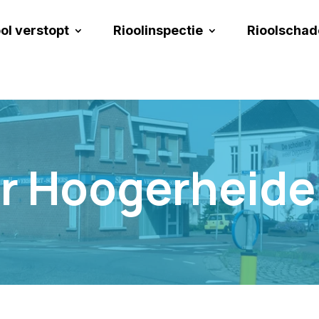
ol verstopt
Rioolinspectie
Rioolschad
r Hoogerheide