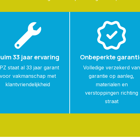
uim 33 jaar ervaring
Onbeperkte garanti
PZ staat al 33 jaar garant
Volledige verzekerd va
voor vakmanschap met
garantie op aanleg,
klantvriendelijkheid
materialen en
verstoppingen richting
straat