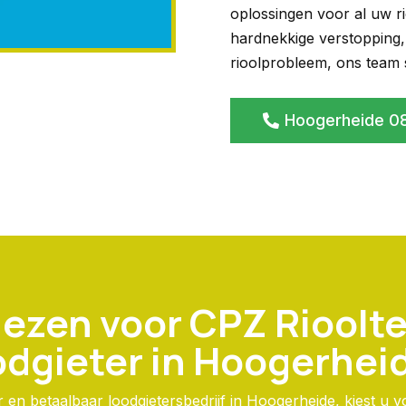
oplossingen voor al uw r
hardnekkige verstopping,
rioolprobleem, ons team st
Hoogerheide 0
ezen voor CPZ Rioolte
odgieter in Hoogerhei
en betaalbaar loodgietersbedrijf in Hoogerheide, kiest u v